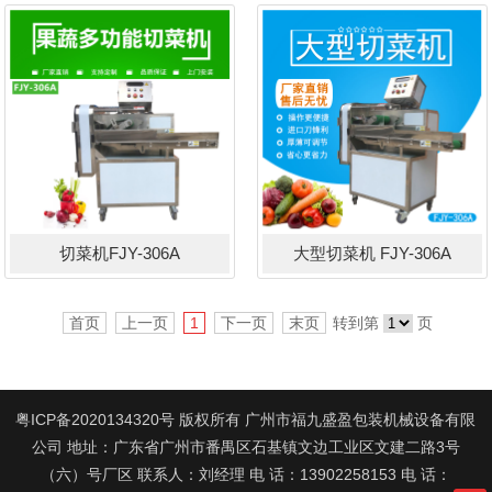
切菜机FJY-306A
大型切菜机 FJY-306A
首页
上一页
1
下一页
末页
转到第
页
粤ICP备2020134320号
版权所有 广州市福九盛盈包装机械设备有限
公司 地址：广东省广州市番禺区石基镇文边工业区文建二路3号
（六）号厂区
联系人：刘经理
电 话：13902258153
电 话：