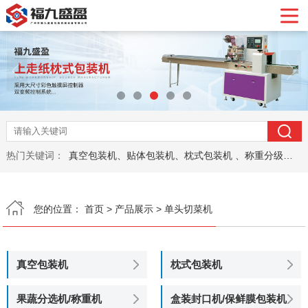
首页


关于我们
产品展示
热门关键词：
真空包装机、贴体包装机、枕式包装机 、称重分级机、网袋包装机、封口机、液体酱料包装机、砍排机，锯骨机、切肉机 、
合作案例
新闻资讯
您的位置：
首页
>
产品展示
> 单头切菜机
视频展示
真空包装机
枕式包装机
在线留言
贴体真空包装机
单室真空包装机
双室真空包装机
滚动连续式真空包装机
蔬菜水果枕式包装机
冷冻食品枕式包装机
休闲食品枕式包装机
日用品枕式包装机
五金配件枕式包装机
果蔬分选机/称重机
盒装封口机/保鲜膜包装机
联系我们